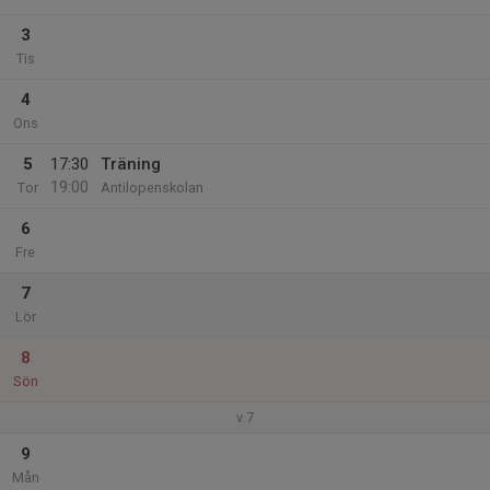
3
Tis
4
Ons
5
17:30
Träning
19:00
Tor
Antilopenskolan
6
Fre
7
Lör
8
Sön
v.7
9
Mån