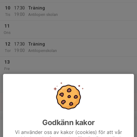
10
17:30
Träning
19:00
Tis
Antilopen skolan
11
Ons
12
17:30
Träning
19:00
Tor
Antilopenskolan
13
Fre
14
Lör
15
Sön
v.8
Godkänn kakor
16
Vi använder oss av kakor (cookies) för att vår
Mån