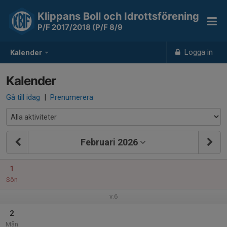
Klippans Boll och Idrottsförening
P/F 2017/2018 (P/F 8/9
Logga in
Kalender
Kalender
Gå till idag
|
Prenumerera
Februari 2026
1
Sön
v.6
2
Mån