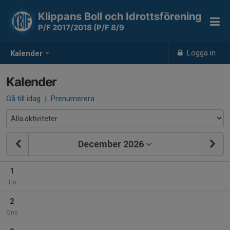
Klippans Boll och Idrottsförening
P/F 2017/2018 (P/F 8/9
Logga in
Kalender
Kalender
Gå till idag
|
Prenumerera
December 2026
1
Tis
2
Ons