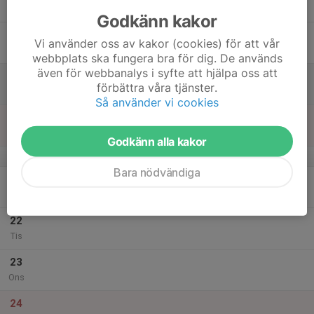
Tor
Godkänn kakor
18
Vi använder oss av kakor (cookies) för att vår
Fre
webbplats ska fungera bra för dig. De används
även för webbanalys i syfte att hjälpa oss att
19
förbättra våra tjänster.
Lör
Så använder vi cookies
20
Sön
Godkänn alla kakor
v.52
Bara nödvändiga
21
Mån
22
Tis
23
Ons
24