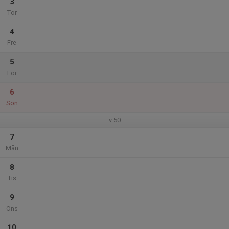
3
Tor
4
Fre
5
Lör
6
Sön
v.50
7
Mån
8
Tis
9
Ons
10