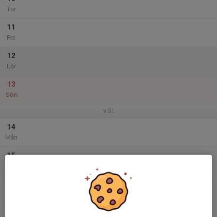
Tor
11
Fre
12
Lör
13
Sön
v.51
14
Mån
15
Tis
16
Ons
17