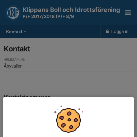
Klippans Boll och Idrottsförening
P/F 2017/2018 (P/F 8/9
Logga in
Kontakt
Kontakt
HEMMAPLAN
Åbyvallen
Kontaktpersoner
Nasir Yusuf
Tränare
073-615 55 31
abdi-city@hotmail.com