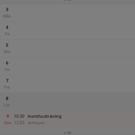
3
Mån
4
Tis
5
Ons
6
Tor
7
Fre
8
Lör
9
10:30
Inomhusträning
12:00
Sön
Antilopen
v.46