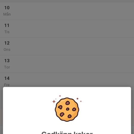
10
Mån
11
Tis
12
Ons
13
Tor
14
Fre
15
Lör
16
10:30
Träning
12:00
Sön
Idrottshallen vid Badhuset
v.47