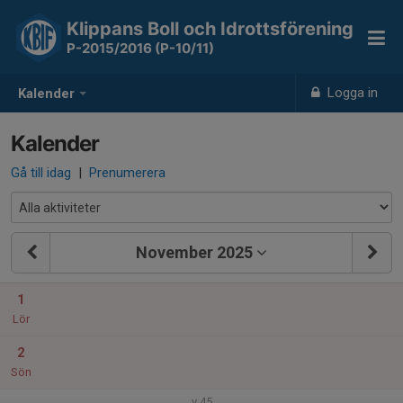
Klippans Boll och Idrottsförening
P-2015/2016 (P-10/11)
Logga in
Kalender
Kalender
Gå till idag
|
Prenumerera
November 2025
1
Lör
2
Sön
v.45