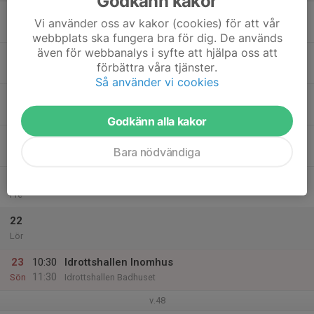
Godkänn kakor
17
Vi använder oss av kakor (cookies) för att vår
Mån
webbplats ska fungera bra för dig. De används
även för webbanalys i syfte att hjälpa oss att
18
förbättra våra tjänster.
Tis
Så använder vi cookies
19
Ons
Godkänn alla kakor
20
Bara nödvändiga
Tor
21
Fre
22
Lör
23
10:30
Idrottshallen Inomhus
11:30
Sön
Idrottshallen Badhuset
v.48