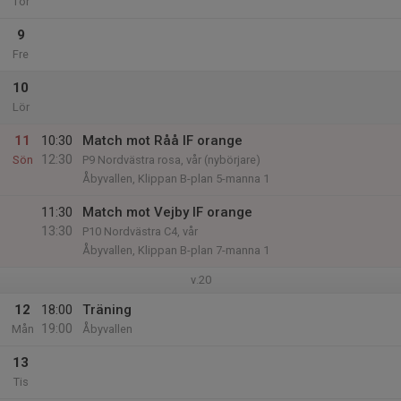
Tor
9
Fre
10
Lör
11
10:30
Match mot Råå IF orange
12:30
Sön
P9 Nordvästra rosa, vår (nybörjare)
Åbyvallen, Klippan B-plan 5-manna 1
11:30
Match mot Vejby IF orange
13:30
P10 Nordvästra C4, vår
Åbyvallen, Klippan B-plan 7-manna 1
v.20
12
18:00
Träning
19:00
Mån
Åbyvallen
13
Tis