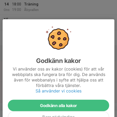
14
18:00
Träning
19:00
Ons
Åbyvallen
15
Tor
16
Fre
17
Lör
Godkänn kakor
18
11:00
Match mot Eskilsminne IF limegrön
Vi använder oss av kakor (cookies) för att vår
13:00
Sön
P10 Nordvästra C4, vår
webbplats ska fungera bra för dig. De används
Västergårds IP 4, 7-manna
även för webbanalys i syfte att hjälpa oss att
förbättra våra tjänster.
13:00
Match mot Råå IF
Så använder vi cookies
15:00
P9 Nordvästra rosa, vår (nybörjare)
Råå IP C-plan 5-manna
Godkänn alla kakor
v.21
19
18:00
Träning
Bara nödvändiga