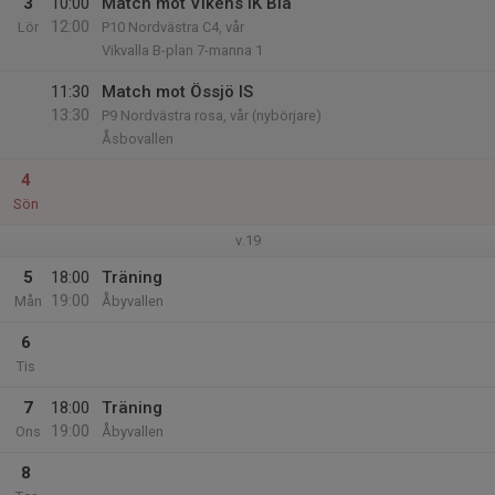
3
10:00
Match mot Vikens IK Blå
12:00
Lör
P10 Nordvästra C4, vår
Vikvalla B-plan 7-manna 1
11:30
Match mot Össjö IS
13:30
P9 Nordvästra rosa, vår (nybörjare)
Åsbovallen
4
Sön
v.19
5
18:00
Träning
19:00
Mån
Åbyvallen
6
Tis
7
18:00
Träning
19:00
Ons
Åbyvallen
8