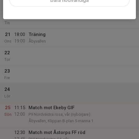
19:00
Mån
Åbyvallen
20
Tis
21
18:00
Träning
19:00
Ons
Åbyvallen
22
Tor
23
Fre
24
Lör
25
11:15
Match mot Ekeby GIF
12:00
Sön
P9 Nordvästra rosa, vår (nybörjare)
Åbyvallen, Klippan B-plan 5-manna 1
12:30
Match mot Åstorps FF röd