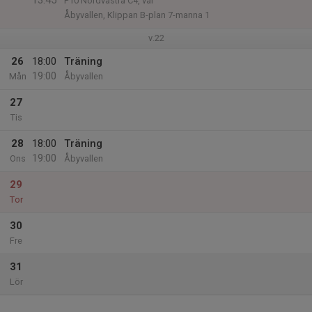
13:45
P10 Nordvästra C4, vår
Åbyvallen, Klippan B-plan 7-manna 1
v.22
26
18:00
Träning
19:00
Mån
Åbyvallen
27
Tis
28
18:00
Träning
19:00
Ons
Åbyvallen
29
Tor
30
Fre
31
Lör