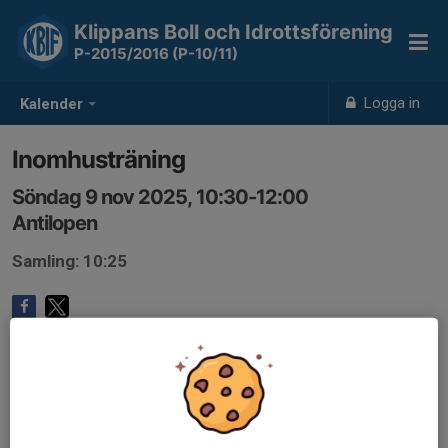
Klippans Boll och Idrottsförening
P-2015/2016 (P-10/11)
Logga in
Kalender
Inomhusträning
Söndag 9 nov 2025, 10:30-12:00
Antilopen
Samling: 10:25