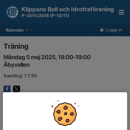
Klippans Boll och Idrottsförening
P-2015/2016 (P-10/11)
Logga in
Kalender
Träning
Måndag 5 maj 2025, 18:00-19:00
Åbyvallen
Samling: 17:50