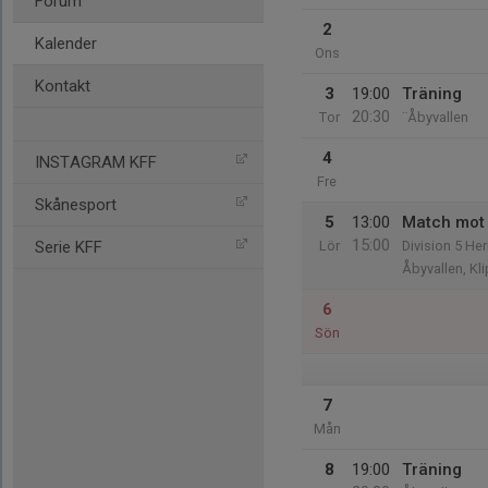
Forum
2
Kalender
Ons
Kontakt
3
19:00
Träning
20:30
Tor
¨Åbyvallen
4
INSTAGRAM KFF
Fre
Skånesport
5
13:00
Match mot 
15:00
Serie KFF
Lör
Division 5 He
Åbyvallen, Kl
6
Sön
7
Mån
8
19:00
Träning