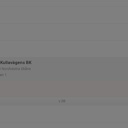
Kullavägens BK
rr Nordvästra Skåne
lan 1
v.38