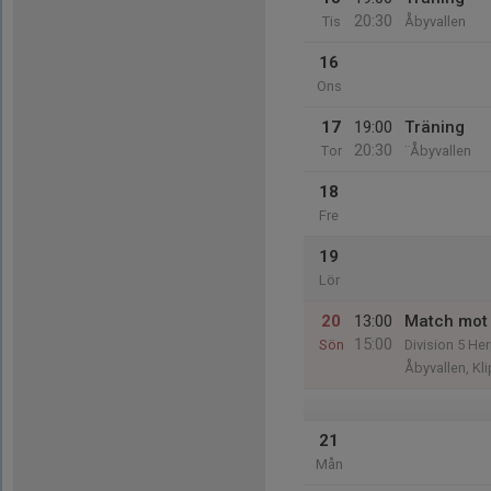
20:30
Tis
Åbyvallen
16
Ons
17
19:00
Träning
20:30
Tor
¨Åbyvallen
18
Fre
19
Lör
20
13:00
Match mot 
15:00
Sön
Division 5 He
Åbyvallen, Kl
21
Mån