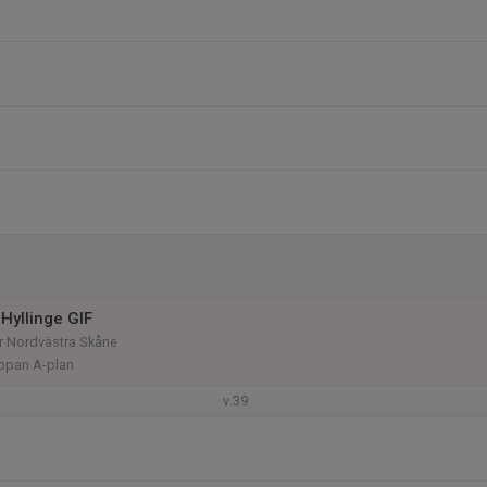
Hyllinge GIF
rr Nordvästra Skåne
ippan A-plan
v.39