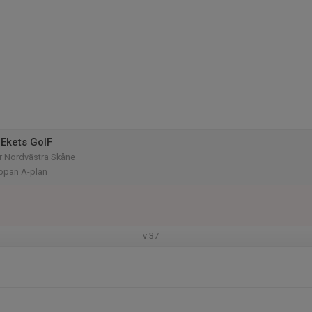
Ekets GoIF
rr Nordvästra Skåne
ippan A-plan
v.37