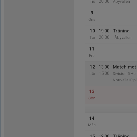
20:30
Tis
Åbyvallen
9
Ons
10
19:00
Träning
20:30
Tor
¨Åbyvallen
11
Fre
12
13:00
Match mot 
15:00
Lör
Division 5 He
Norrvalla IP p
13
Sön
14
Mån
15
19:00
Träning