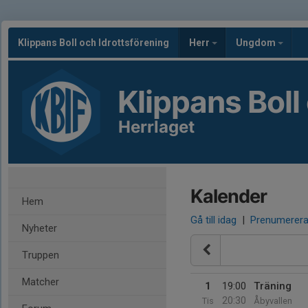
Klippans Boll och Idrottsförening
Herr
Ungdom
Klippans Boll
Herrlaget
Kalender
Hem
Gå till idag
|
Prenumerer
Nyheter
Truppen
Matcher
1
19:00
Träning
20:30
Tis
Åbyvallen