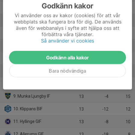
Godkänn kakor
2. Billesholms GIF
13
22
28
Vi använder oss av kakor (cookies) för att vår
3. Ekets GoIF
13
6
23
webbplats ska fungera bra för dig. De används
även för webbanalys i syfte att hjälpa oss att
4. Båstads GIF
14
1
22
förbättra våra tjänster.
Så använder vi cookies
5. Jonstorps IF FK
13
7
19
Godkänn alla kakor
6. Västra Karups IF
13
-4
19
Bara nödvändiga
7. Vikens IK
14
-3
17
8. Kullavägens BK
13
-4
16
9. Munka Ljungby IF
13
-4
15
10. Klippans BIF
13
-12
12
11. Hyllinge GIF
13
-8
10
12. Allerums GIF
13
-18
8