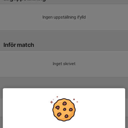
Ingen uppställning ifylld
Inför match
Inget skrivet
Tabell
Division 5 Herr Nordvästra
Skåne
M
+/-
P
1. Ödåkra IF
13
17
31