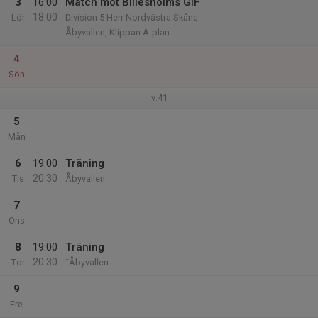
3
16:00
Match mot Billesholms GIF
18:00
Lör
Division 5 Herr Nordvästra Skåne
Åbyvallen, Klippan A-plan
4
Sön
v.41
5
Mån
6
19:00
Träning
20:30
Tis
Åbyvallen
7
Ons
8
19:00
Träning
20:30
Tor
¨Åbyvallen
9
Fre