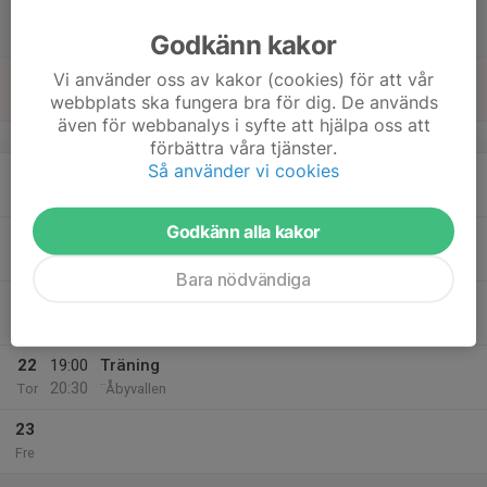
17
Lör
Godkänn kakor
18
Vi använder oss av kakor (cookies) för att vår
webbplats ska fungera bra för dig. De används
Sön
även för webbanalys i syfte att hjälpa oss att
v.43
förbättra våra tjänster.
Så använder vi cookies
19
Mån
Godkänn alla kakor
20
19:00
Träning
20:30
Tis
Åbyvallen
Bara nödvändiga
21
Ons
22
19:00
Träning
20:30
Tor
¨Åbyvallen
23
Fre