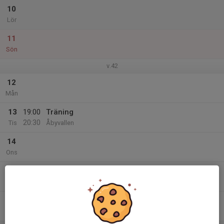
10
Lör
11
Sön
v.42
12
Mån
13
19:00
Träning
20:30
Tis
Åbyvallen
14
Ons
15
19:00
Träning
20:30
Tor
¨Åbyvallen
16
Fre