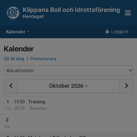
Klippans Boll och Idrottsförening
Herrlaget
Logga in
Kalender
Kalender
Gå till idag
|
Prenumerera
Oktober 2026
1
19:00
Träning
20:30
Tor
¨Åbyvallen
2
Fre