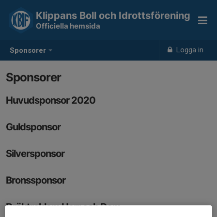
Klippans Boll och Idrottsförening
Officiella hemsida
Logga in
Sponsorer
Sponsorer
Huvudsponsor 2020
Guldsponsor
Silversponsor
Bronssponsor
Dräktreklam Herr och Dam