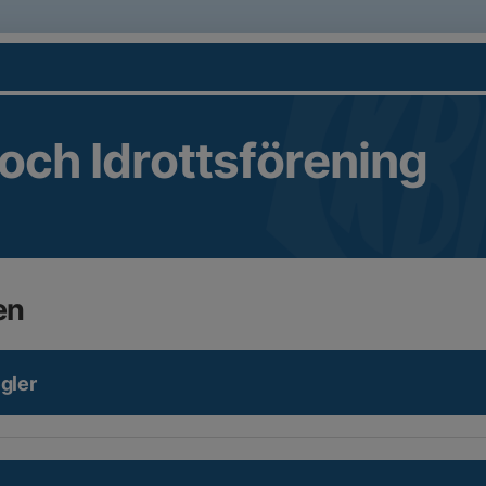
 och Idrottsförening
en
egler