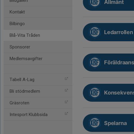
Bildgalleri
Allmänt
Kontakt
Bilbingo
Ledarrollen
Blå-Vita Tråden
Sponsorer
Medlemsavgifter
Föräldraan
Tabell A-Lag
Bli stödmedlem
Konsekvens
Gräsroten
Intesport Klubbsida
Spelarna