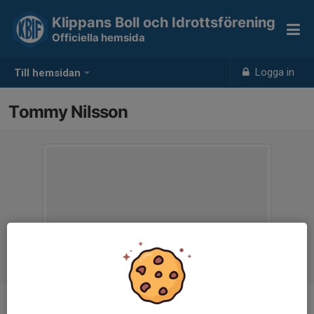
Klippans Boll och Idrottsförening
Officiella hemsida
Logga in
Till hemsidan
Tommy Nilsson
Titel
Ledamot samt fotbollsutskottet.