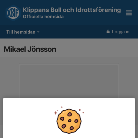
Klippans Boll och Idrottsförening
Officiella hemsida
Logga in
Till hemsidan
Mikael Jönsson
Titel
Ledamot