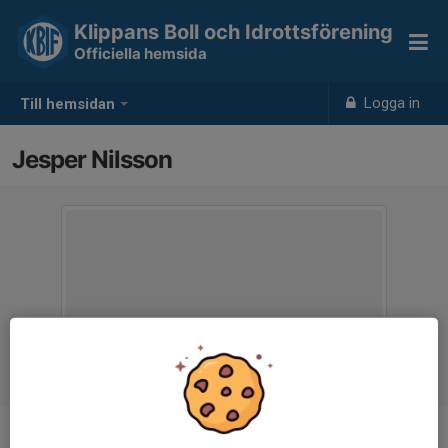
Klippans Boll och Idrottsförening
Officiella hemsida
Logga in
Till hemsidan
Jesper Nilsson
Titel
Suppleant, Fogis, matcher mm.