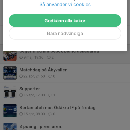
17 jun, 15:28
1
Så använder vi cookies
Tre vinnare bland våra stödmedlemmar
16 jun, 18:07
0
Godkänn alla kakor
Jackpot på Bilbingon nu uppe i 17.000 kronor
Bara nödvändiga
15 jun, 16:43
0
Seger med fint besök bland åskådarna
9 maj, 19:36
2
Matchdag på Åbyvallen
22 apr, 21:50
0
Supporter
16 apr, 12:00
1
Bortamatch mot Ödåkra IF på fredag
15 apr, 08:00
0
3 poäng i premiären.