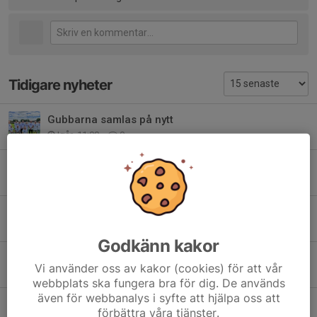
Tidigare nyheter
Gubbarna samlas på nytt
Igår, 11:00
0
Damlag 2027
27 jul, 19:02
0
💙🤍 KBIF – Vår värdegrund står fast 🤍💙
3 jul, 14:35
0
Godkänn kakor
Glad Midsommar!
Vi använder oss av kakor (cookies) för att vår
19 jun, 12:26
2
webbplats ska fungera bra för dig. De används
även för webbanalys i syfte att hjälpa oss att
Sommaruppehåll för våra KBIF veteraner
förbättra våra tjänster.