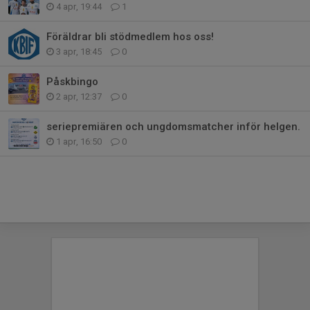
4 apr, 19:44
1
Föräldrar bli stödmedlem hos oss!
3 apr, 18:45
0
Påskbingo
2 apr, 12:37
0
seriepremiären och ungdomsmatcher inför helgen.
1 apr, 16:50
0