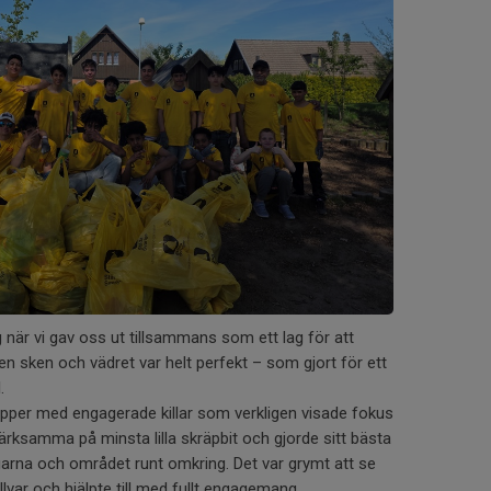
ag när vi gav oss ut tillsammans som ett lag för att
len sken och vädret var helt perfekt – som gjort för ett
.
rupper med engagerade killar som verkligen visade fokus
ärksamma på minsta lilla skräpbit och gjorde sitt bästa
vägarna och området runt omkring. Det var grymt att se
llvar och hjälpte till med fullt engagemang.