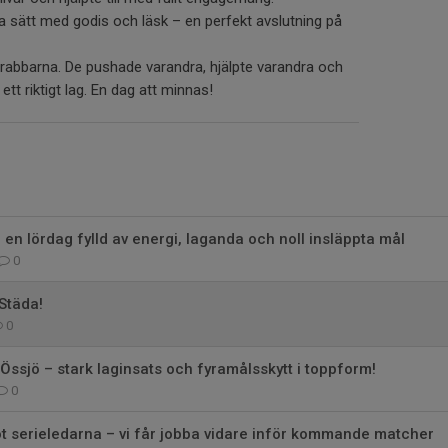
 sätt med godis och läsk – en perfekt avslutning på
 grabbarna. De pushade varandra, hjälpte varandra och
t riktigt lag. En dag att minnas!
en lördag fylld av energi, laganda och noll insläppta mål
0
 Städa!
0
Össjö – stark laginsats och fyramålsskytt i toppform!
0
 serieledarna – vi får jobba vidare inför kommande matcher