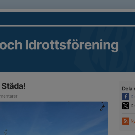
 och Idrottsförening
 Städa!
Dela 
mentarer
De
De
Ny