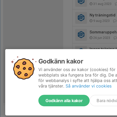
31 aug 2023
Ny träningstid
9 aug 2023
Sommaruppehå
26 jun 2023
Ingen träning i
13 jun 2023
Godkänn kakor
Fotografering
Vi använder oss av kakor (cookies) för 
19 maj 2023
webbplats ska fungera bra för dig. De
för webbanalys i syfte att hjälpa oss at
våra tjänster.
Så använder vi cookies
Godkänn alla kakor
Bara nödv
Tjäna pengar till laget