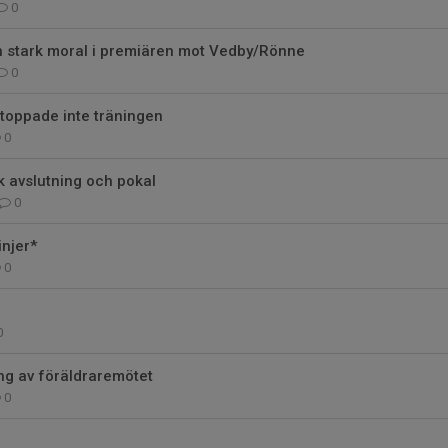
0
n stark moral i premiären mot Vedby/Rönne
0
stoppade inte träningen
0
k avslutning och pokal
0
injer*
0
0
g av föräldraremötet
0