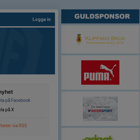
Logga in
nyhet
la på Facebook
la på X
heter via RSS