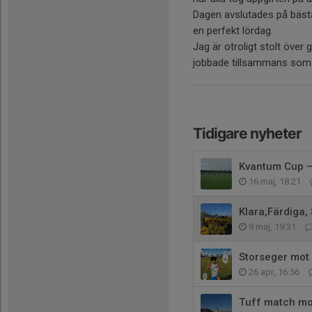
Dagen avslutades på bästa
en perfekt lördag.
Jag är otroligt stolt över
jobbade tillsammans som et
Tidigare nyheter
Kvantum Cup – 
16 maj, 18:21
Klara,Färdiga,
9 maj, 19:31
Storseger mot 
26 apr, 16:56
Tuff match mot