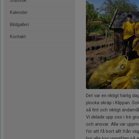
Statistik
Kalender
Bildgalleri
Kontakt
Det var en riktigt härlig d
plocka skräp i Klippan. So
så fint och viktigt ändamål
Vi delade upp oss i tre g
och ansvar. Alla var uppm
för att få bort allt från 
hur alla tog uppgiften på a