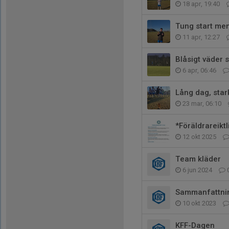
18 apr, 19:40
Tung start me
11 apr, 12:27
Blåsigt väder 
6 apr, 06:46
Lång dag, star
23 mar, 06:10
*Föräldrareiktl
12 okt 2025
Team kläder
6 jun 2024
Sammanfattnin
10 okt 2023
KFF-Dagen