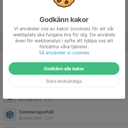
Lång dag, stark avslutning och pokal
23 mar, 06:10
0
Godkänn kakor
*Föräldrareiktlinjer*
12 okt 2025
0
Vi använder oss av kakor (cookies) för att vår
webbplats ska fungera bra för dig. De används
Team kläder
även för webbanalys i syfte att hjälpa oss att
6 jun 2024
0
förbättra våra tjänster.
Så använder vi cookies
Sammanfattning av föräldraremötet
10 okt 2023
0
Godkänn alla kakor
KFF-Dagen
Bara nödvändiga
31 aug 2023
0
Ny träningstid
9 aug 2023
0
Sommaruppehåll
26 jun 2023
0