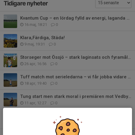
Tidigare nyheter
Kvantum Cup – en lördag fylld av energi, laganda och noll insläppta mål
16 maj, 18:21
0
Klara,Färdiga, Städa!
9 maj, 19:31
0
Storseger mot Össjö – stark laginsats och fyramålsskytt i toppform!
26 apr, 16:56
0
Tuff match mot serieledarna – vi får jobba vidare inför kommande matcher
18 apr, 19:40
0
Tung start men stark moral i premiären mot Vedby/Rönne
11 apr, 12:27
0
Blåsigt väder stoppade inte träningen
6 apr, 06:46
0