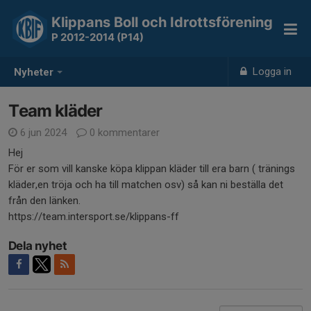
Klippans Boll och Idrottsförening
P 2012-2014 (P14)
Logga in
Nyheter
Team kläder
6 jun 2024
0 kommentarer
Hej
För er som vill kanske köpa klippan kläder till era barn ( tränings
kläder,en tröja och ha till matchen osv) så kan ni beställa det
från den länken.
https://team.intersport.se/klippans-ff
Dela nyhet