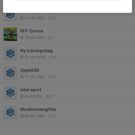
Hif-Örebro 19/10
14 okt 2025
0
KFF-Grevie
12 okt 2025
1
Ny träningsdag.
12 nov 2024
0
Uppehåll
15 okt 2024
0
Intersport
4 jun 2024
0
Medlemsavgifter
26 apr 2024
0