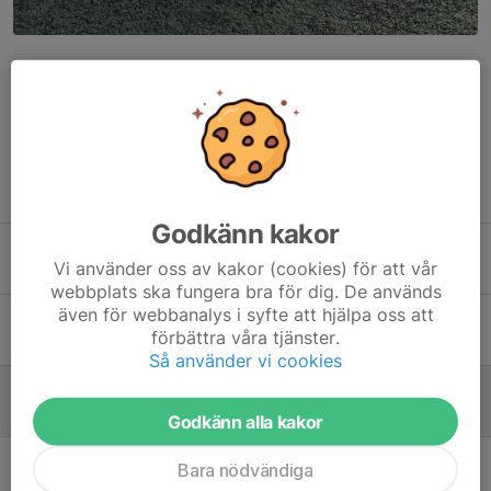
Dela nyhet
Tidigare nyheter
Godkänn kakor
Viktigt information.
Vi använder oss av kakor (cookies) för att vår
23 apr, 10:33
0
webbplats ska fungera bra för dig. De används
även för webbanalys i syfte att hjälpa oss att
Träningsmatch mot Åstorp.
förbättra våra tjänster.
17 mar, 14:16
0
Så använder vi cookies
2017/2018
9 mar, 10:54
0
Godkänn alla kakor
Första matchen avklarad.
Bara nödvändiga
22 feb, 22:03
1