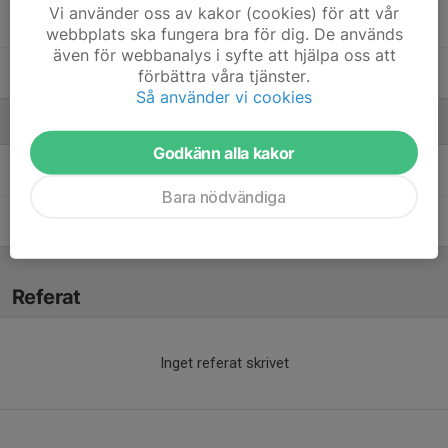
Vi använder oss av kakor (cookies) för att vår
Taim Alahamad
webbplats ska fungera bra för dig. De används
även för webbanalys i syfte att hjälpa oss att
Yousef Alieed
förbättra våra tjänster.
Så använder vi cookies
Ledare
Godkänn alla kakor
Berhane Zeru
Tränare
Bara nödvändiga
Mariusz Dydo
Tränare
Referat
Inget referat skrivet