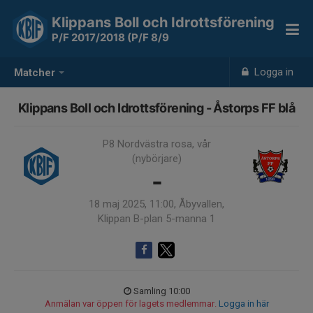
Klippans Boll och Idrottsförening
P/F 2017/2018 (P/F 8/9
Logga in
Matcher
Klippans Boll och Idrottsförening - Åstorps FF blå
P8 Nordvästra rosa, vår
(nybörjare)
-
18 maj 2025, 11:00, Åbyvallen,
Klippan B-plan 5-manna 1
Samling 10:00
Anmälan var öppen för lagets medlemmar.
Logga in här