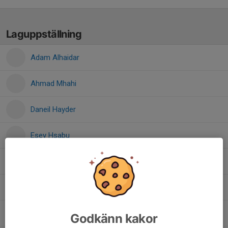
Laguppställning
Adam Alhaidar
Ahmad Mhahi
Daneil Hayder
Esey Hsabu
Henos Kebrom
Lathe Alahamad
Szymon Dydo
Godkänn kakor