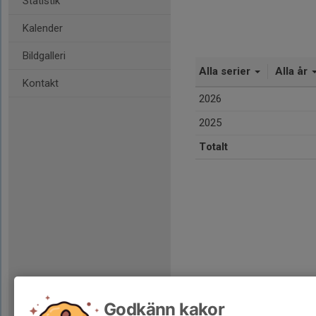
Statistik
Kalender
Bildgalleri
Alla serier
Alla år
Kontakt
2026
2025
Totalt
Godkänn kakor