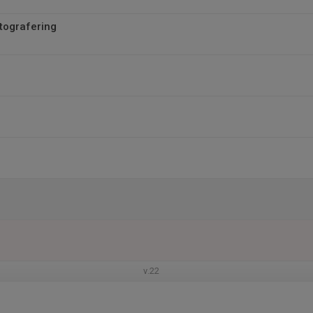
tografering
v.22