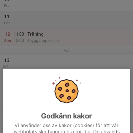
Fre
11
Lör
12
11:00
Träning
12:00
Sön
Snyggarorpskolan
v.7
13
Mån
14
Tis
15
Ons
16
Godkänn kakor
Tor
Vi använder oss av kakor (cookies) för att vår
17
webbplats ska fungera bra för dig. De används