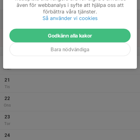
Fre
även för webbanalys i syfte att hjälpa oss att
förbättra våra tjänster.
18
Så använder vi cookies
Lör
19
11:00
Träning
Godkänn alla kakor
12:00
Sön
Snyggatorpskolan
Bara nödvändiga
v.8
20
Mån
21
Tis
22
Ons
23
Tor
24