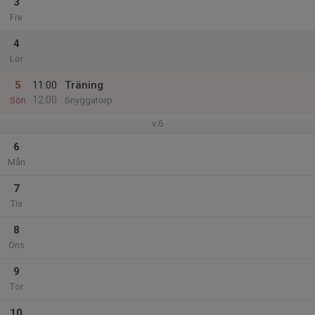
3
Fre
4
Lör
5
11:00
Träning
12:00
Sön
Snyggatorp
v.6
6
Mån
7
Tis
8
Ons
9
Tor
10