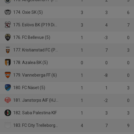
1
2
3
174. Oxie SK (5)
3
3
6
175. Eslövs BK (P19 Div.1)
3
4
7
176. FC Bellevue (5)
1
-3
0
177. Kristianstad FC (P19 Div.1)
1
7
3
178. Azalea BK (5)
0
0
0
179. Vanneberga FF (6)
1
-8
0
180. FC Näset (5)
1
1
3
181. Janstorps AIF (HJ Div.3)
1
-2
0
182. Saba Palestina KIF
1
3
3
183. FC City Trelleborg (5)
4
7
9