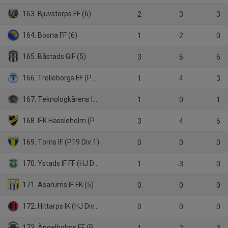
163. Bjuvstorps FF (6)
2
3
3
164. Bosna FF (6)
1
-2
0
165. Båstads GIF (5)
3
6
6
166. Trelleborgs FF (P19)
1
4
3
167. Teknologkårens IF LTH (6)
1
0
1
168. IFK Hässleholm (P19 Div.1)
3
4
6
169. Torns IF (P19 Div.1)
0
0
0
170. Ystads IF FF (HJ Div.1)
1
-3
0
171. Asarums IF FK (5)
0
0
0
172. Hittarps IK (HJ Div.1)
0
0
0
173. Ängelholms FF (P19)