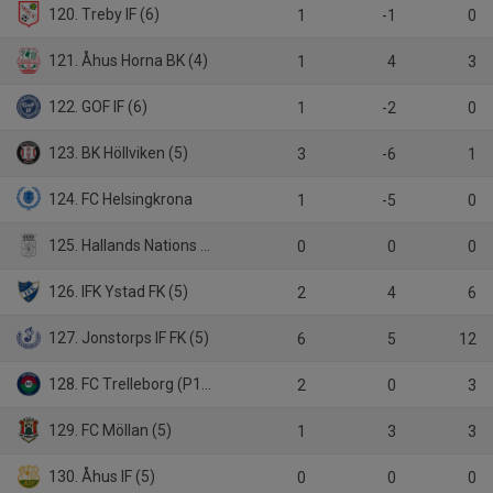
120. Treby IF (6)
1
-1
0
121. Åhus Horna BK (4)
1
4
3
122. GOF IF (6)
1
-2
0
123. BK Höllviken (5)
3
-6
1
124. FC Helsingkrona
1
-5
0
125. Hallands Nations FF (6)
0
0
0
126. IFK Ystad FK (5)
2
4
6
127. Jonstorps IF FK (5)
6
5
12
128. FC Trelleborg (P19)
2
0
3
129. FC Möllan (5)
1
3
3
130. Åhus IF (5)
0
0
0