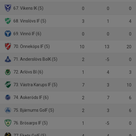
67. Vikens IK (5)
0
0
0
68. Vinslövs IF (5)
3
1
4
69. Vinnö IF (6)
0
0
0
70. Önneköps IF (5)
10
13
20
71. Anderslövs BoIK (5)
2
-5
0
72. Arlövs BI (6)
1
4
3
73. Västra Karups IF (5)
7
3
10
74. Askeröds IF (6)
2
7
6
75. Bjärnums GoIF (5)
2
3
6
76. Brösarps IF (5)
1
-5
0
77. Ekets GoIF (5)