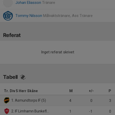
Johan Eliasson
Tränare
Tommy Nilsson
Målvaktstränare, Ass Tränare
Referat
Inget referat skrivet
Tabell
Tr. Div 5 Herr Skåne
M
+/-
P
1. Asmundtorps IF (5)
4
0
3
2. IF Limhamn Bunkeflo (3)
1
-1
0