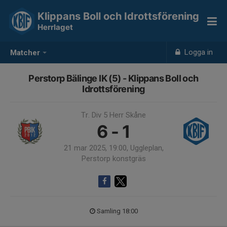
Klippans Boll och Idrottsförening
Herrlaget
Logga in
Matcher
Perstorp Bälinge IK (5) - Klippans Boll och
Idrottsförening
Tr. Div 5 Herr Skåne
6 - 1
21 mar 2025, 19:00, Uggleplan,
Perstorp konstgräs
Samling 18:00