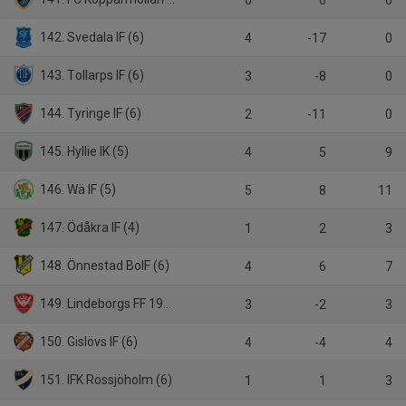
0
0
0
142. Svedala IF (6)
4
-17
0
143. Tollarps IF (6)
3
-8
0
144. Tyringe IF (6)
2
-11
0
145. Hyllie IK (5)
4
5
9
146. Wä IF (5)
5
8
11
147. Ödåkra IF (4)
1
2
3
148. Önnestad BoIF (6)
4
6
7
149. Lindeborgs FF 1948 (5)
3
-2
3
150. Gislövs IF (6)
4
-4
4
151. IFK Rössjöholm (6)
1
1
3