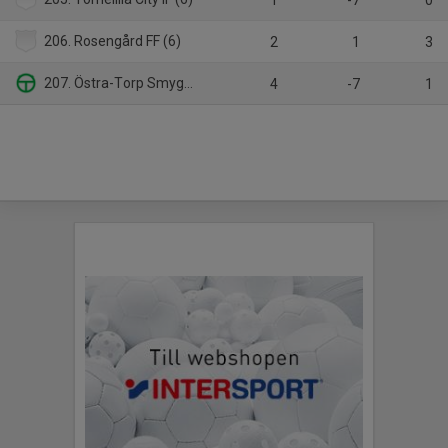
1
-7
0
206. Rosengård FF (6)
2
1
3
207. Östra-Torp Smygehuk FF (5)
4
-7
1