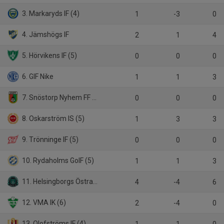
3. Markaryds IF (4)
1
-3
0
4. Jämshögs IF
2
1
4
5. Hörvikens IF (5)
0
0
0
6. GIF Nike
1
1
3
7. Snöstorp Nyhem FF (5)
0
0
0
8. Oskarström IS (5)
1
3
3
9. Trönninge IF (5)
0
0
0
10. Rydaholms GoIF (5)
1
1
3
11. Helsingborgs Östra IF (6)
4
-4
6
12. VMA IK (6)
2
-4
0
13. Olofströms IF (4)