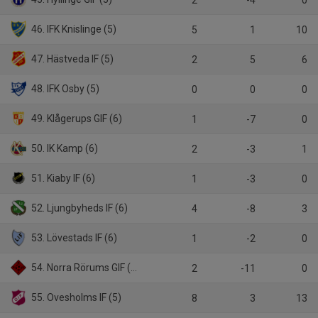
2
-4
0
46. IFK Knislinge (5)
5
1
10
47. Hästveda IF (5)
2
5
6
48. IFK Osby (5)
0
0
0
49. Klågerups GIF (6)
1
-7
0
50. IK Kamp (6)
2
-3
1
51. Kiaby IF (6)
1
-3
0
52. Ljungbyheds IF (6)
4
-8
3
53. Lövestads IF (6)
1
-2
0
54. Norra Rörums GIF (6)
2
-11
0
55. Ovesholms IF (5)
8
3
13