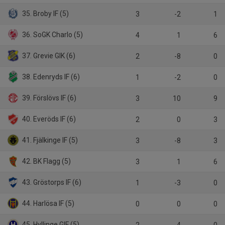
35. Broby IF (5)
3
-2
1
36. SoGK Charlo (5)
4
1
6
37. Grevie GIK (6)
2
-8
0
38. Edenryds IF (6)
1
-2
0
39. Förslövs IF (6)
3
10
9
40. Everöds IF (6)
2
0
3
41. Fjälkinge IF (5)
3
-8
3
42. BK Flagg (5)
3
1
6
43. Gröstorps IF (6)
1
-3
0
44. Harlösa IF (5)
0
0
0
45. Hyllinge GIF (5)