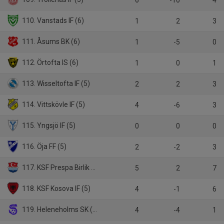
6
-10
4
110. Vanstads IF (6)
1
2
3
111. Åsums BK (6)
1
-5
0
112. Örtofta IS (6)
1
0
1
113. Wisseltofta IF (5)
2
2
3
114. Vittskövle IF (5)
4
-6
3
115. Yngsjö IF (5)
0
0
0
116. Öja FF (5)
2
-2
3
117. KSF Prespa Birlik (6)
5
2
7
118. KSF Kosova IF (5)
4
-1
6
119. Heleneholms SK (5)
4
-4
1