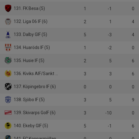
131. FK Besa (5)
1
-1
0
132. Liga 06 IF (6)
2
1
4
133. Dalby GIF (5)
5
-3
4
134. Huaröds IF (5)
1
-2
0
135. Husie IF (5)
2
5
6
136. Kiviks AIF/Sankt Olofs IF (5)
3
3
6
137. Köpingebro IF (6)
0
0
0
138. Sjöbo IF (5)
3
5
9
139. Skivarps GoIF (6)
3
-10
0
140. Ekeby GIF (5)
5
-1
6
141. FC Kopparmöllan (6)