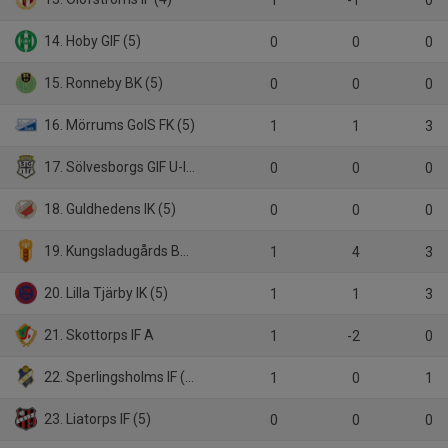
1
-1
0
14. Hoby GIF (5)
0
0
0
15. Ronneby BK (5)
0
0
0
16. Mörrums GoIS FK (5)
1
1
3
17. Sölvesborgs GIF U-lag (5)
0
0
0
18. Guldhedens IK (5)
0
0
0
19. Kungsladugårds BK (5)
1
4
3
20. Lilla Tjärby IK (5)
1
1
3
21. Skottorps IF A
1
-2
0
22. Sperlingsholms IF (5)
1
0
1
23. Liatorps IF (5)
0
0
0