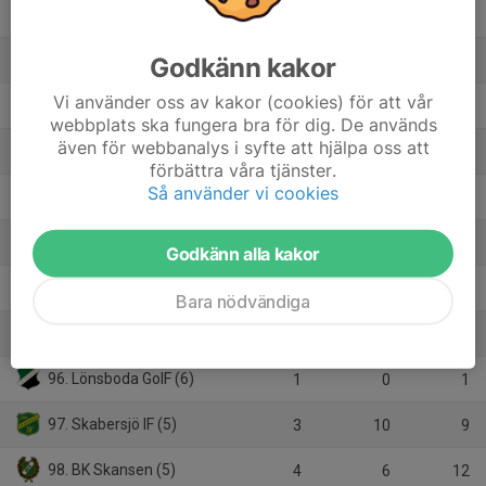
88. KSF Srbija Malmö (5)
6
-13
3
89. Kullavägens BK (5)
Godkänn kakor
4
7
9
Vi använder oss av kakor (cookies) för att vår
90. Klippans Förenade FF (5)
5
-9
3
webbplats ska fungera bra för dig. De används
även för webbanalys i syfte att hjälpa oss att
91. Kvidinge IF (6)
1
1
3
förbättra våra tjänster.
Så använder vi cookies
92. Lunnarps BK (4)
0
0
0
93. Kågeröds BoIF (5)
2
-7
0
Godkänn alla kakor
94. BK Landora (6)
3
6
7
Bara nödvändiga
95. Lunds FF (6)
2
1
4
96. Lönsboda GoIF (6)
1
0
1
97. Skabersjö IF (5)
3
10
9
98. BK Skansen (5)
4
6
12