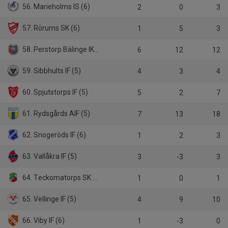
56. Marieholms IS (6)
2
0
3
57. Rörums SK (6)
1
5
3
58. Perstorp Bälinge IK (5)
6
12
12
59. Sibbhults IF (5)
4
3
4
60. Spjutstorps IF (5)
5
2
7
61. Rydsgårds AIF (5)
7
13
18
62. Snogeröds IF (6)
1
2
3
63. Vallåkra IF (5)
3
-3
3
64. Teckomatorps SK (5)
1
0
1
65. Vellinge IF (5)
4
9
10
66. Viby IF (6)
1
-3
0