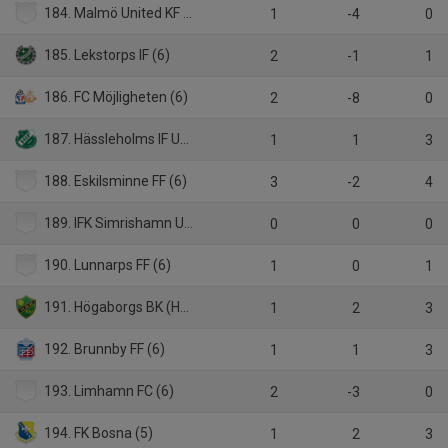
184. Malmö United KF (6)
1
-4
0
185. Lekstorps IF (6)
2
-1
1
186. FC Möjligheten (6)
2
-8
0
187. Hässleholms IF U19
1
1
3
188. Eskilsminne FF (6)
3
-2
4
189. IFK Simrishamn United (5)
0
0
0
190. Lunnarps FF (6)
1
0
1
191. Högaborgs BK (HJ Div.2)
1
2
3
192. Brunnby FF (6)
1
1
3
193. Limhamn FC (6)
2
-3
0
194. FK Bosna (5)
1
2
3