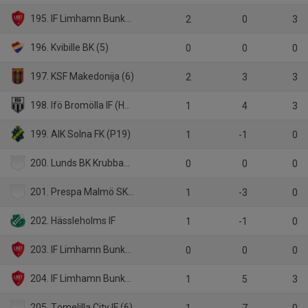
195. IF Limhamn Bunkeflo (P19 Div.1)
2
0
3
196. Kvibille BK (5)
0
0
0
197. KSF Makedonija (6)
2
3
3
198. Ifö Bromölla IF (HJ Div.1)
1
4
3
199. AIK Solna FK (P19)
1
-1
0
200. Lunds BK Krubban (6)
0
0
0
201. Prespa Malmö SK (6)
1
-3
0
202. Hässleholms IF
1
-1
0
203. IF Limhamn Bunkeflo (div 3)
0
0
0
204. IF Limhamn Bunkeflo (P17 Div 1)
1
5
3
205. Tomelilla City IF (6)