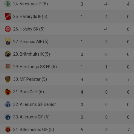
24. Virestads IF (5)
3
-4
4
25. Hallaryds IF (5)
1
-4
0
26. Holsby SK (5)
1
-4
0
27. Persnäs AIF (5)
1
-3
0
28. Brämhults IK (5)
0
0
0
29. Herrljunga SK FK (5)
1
-1
0
30. MF Pelister (5)
4
9
7
31. Bara GoIF (6)
4
0
6
32. Allerums GIF senior
0
0
0
33. Allerums GIF (6)
0
0
0
34. Billesholms GIF (6)
5
3
7