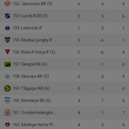
152. Janstorps AIF (5)
6
4
9
153. Lunds BOIS (5)
2
5
6
154. Löberöds IF
1
0
1
155. Munka Ljungby IF (5)
3
-6
1
156. Röke IF/Hörja IF (5)
5
-6
4
157. Skegrie BK (6)
1
-1
0
158. Skurups AIF (5)
5
0
9
159. Tågarps AIK (6)
0
0
0
160. Blentarps BK (6)
3
1
6
161. Croatia Helsingborg KIF (5)
4
1
7
162. Kävlinge Harrie FF (5)
4
5
6