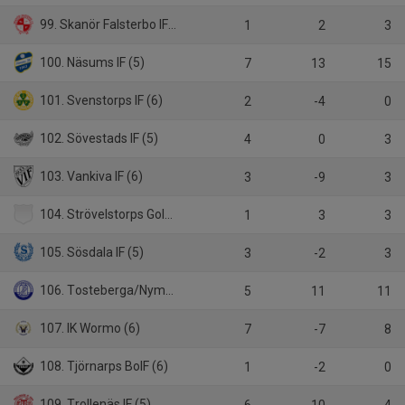
99. Skanör Falsterbo IF (5)
1
2
3
100. Näsums IF (5)
7
13
15
101. Svenstorps IF (6)
2
-4
0
102. Sövestads IF (5)
4
0
3
103. Vankiva IF (6)
3
-9
3
104. Strövelstorps GoIF (6)
1
3
3
105. Sösdala IF (5)
3
-2
3
106. Tosteberga/Nymölla IF (5)
5
11
11
107. IK Wormo (6)
7
-7
8
108. Tjörnarps BoIF (6)
1
-2
0
109. Trollenäs IF (5)