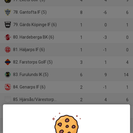
4
4
9
78. Gantofta IF (5)
8
-6
6
79. Gärds Köpinge IF (6)
1
0
1
80. Hardeberga BK (6)
1
-3
0
81. Häljarps IF (6)
1
-1
0
82. Farstorps GoIF (5)
3
1
4
83. Furulunds IK (5)
6
9
14
84. Genarps IF (6)
2
-1
1
85. Hjärsås/Värestorps IF (6)
2
4
6
86. Holmeja IS (6)
1
2
3
87. Höörs IS (5)
4
3
7