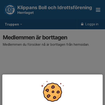
Klippans Boll och Idrottsförening
Herrlaget
Logga in
Truppen
Medlemmen är borttagen
Medlemmen du försöker nå är borttagen från hemsidan.