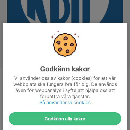
Godkänn kakor
Vi använder oss av kakor (cookies) för att vår
Position
Back
webbplats ska fungera bra för dig. De används
Ålder
29 år
även för webbanalys i syfte att hjälpa oss att
förbättra våra tjänster.
Tidigare klubbar
Mk - KBIF
Så använder vi cookies
Godkänn alla kakor
14:e året som Klippanpåg