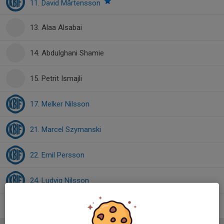
11. David Mårtensson
13. Alaa Alsabai
14. Abdulghani Shamie
15. Petrit Ismajli
17. Melker Nilsson
21. Marcel Szymanski
22. Emil Persson
24. Ludvig Nilsson
26. Viktor Rasmusson