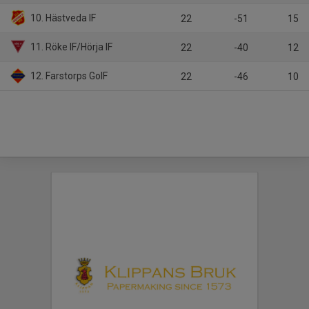
10. Hästveda IF
22
-51
15
11. Röke IF/Hörja IF
22
-40
12
12. Farstorps GoIF
22
-46
10