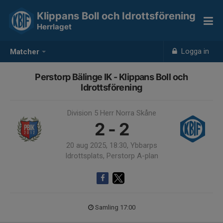
Klippans Boll och Idrottsförening
Herrlaget
Logga in
Matcher
Perstorp Bälinge IK - Klippans Boll och
Idrottsförening
Division 5 Herr Norra Skåne
2 - 2
20 aug 2025, 18:30, Ybbarps
Idrottsplats, Perstorp A-plan
Samling 17:00