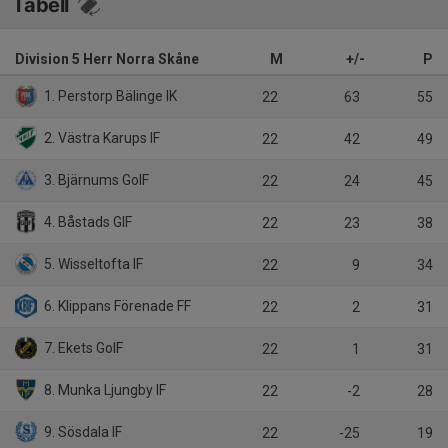
Tabell
Division 5 Herr Norra Skåne
M
+/-
P
1. Perstorp Bälinge IK
22
63
55
2. Västra Karups IF
22
42
49
3. Bjärnums GoIF
22
24
45
4. Båstads GIF
22
23
38
5. Wisseltofta IF
22
9
34
6. Klippans Förenade FF
22
2
31
7. Ekets GoIF
22
1
31
8. Munka Ljungby IF
22
-2
28
9. Sösdala IF
22
-25
19