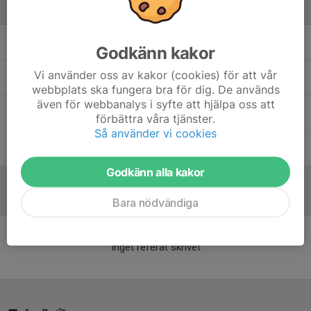
Ledare
Henrik Park
Assisterande Tränare
Godkänn kakor
Vi använder oss av kakor (cookies) för att vår
Johan Eliasson
Tränare
webbplats ska fungera bra för dig. De används
även för webbanalys i syfte att hjälpa oss att
Mikael Christenson
Assisterande Tränare
förbättra våra tjänster.
Så använder vi cookies
Tommy Nilsson
Målvaktstränare, Ass Tränare
Godkänn alla kakor
Referat
Bara nödvändiga
Inget referat skrivet