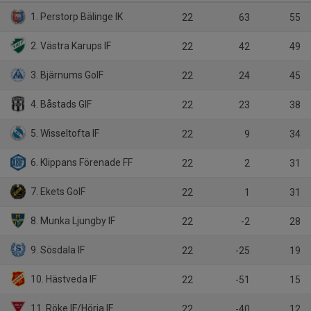
1. Perstorp Bälinge IK
22
63
55
2. Västra Karups IF
22
42
49
3. Bjärnums GoIF
22
24
45
4. Båstads GIF
22
23
38
5. Wisseltofta IF
22
9
34
6. Klippans Förenade FF
22
2
31
7. Ekets GoIF
22
1
31
8. Munka Ljungby IF
22
-2
28
9. Sösdala IF
22
-25
19
10. Hästveda IF
22
-51
15
11. Röke IF/Hörja IF
22
-40
12