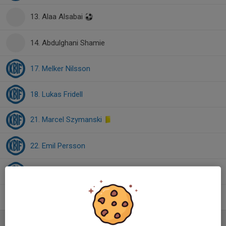
13. Alaa Alsabai
14. Abdulghani Shamie
17. Melker Nilsson
18. Lukas Fridell
21. Marcel Szymanski
22. Emil Persson
24. Ludvig Nilsson
26. Viktor Rasmusson
Ledare