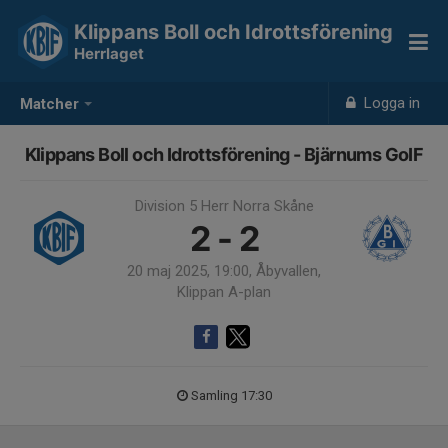
Klippans Boll och Idrottsförening
Herrlaget
Logga in
Matcher
Klippans Boll och Idrottsförening - Bjärnums GoIF
Division 5 Herr Norra Skåne
2 - 2
20 maj 2025, 19:00, Åbyvallen,
Klippan A-plan
Samling 17:30