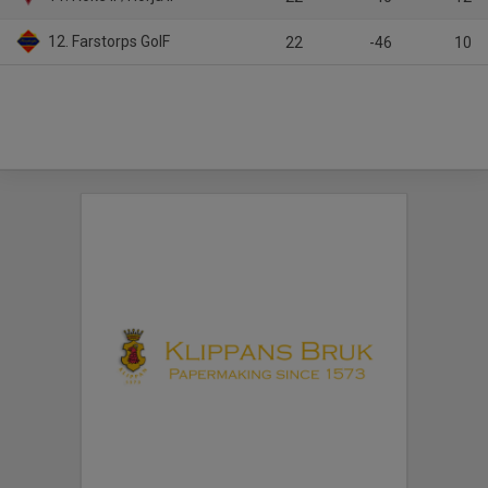
12. Farstorps GoIF
22
-46
10