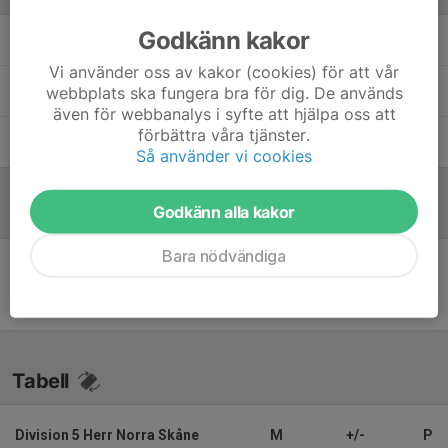
Godkänn kakor
Johan Eliasson
Tränare
Vi använder oss av kakor (cookies) för att vår
Mikael Christenson
Assisterande Tränare
webbplats ska fungera bra för dig. De används
även för webbanalys i syfte att hjälpa oss att
förbättra våra tjänster.
Tommy Nilsson
Målvaktstränare, Ass Tränare
Så använder vi cookies
Godkänn alla kakor
Referat
Bara nödvändiga
Inget referat skrivet
Tabell
Division 5 Herr Norra Skåne
M
+/-
P