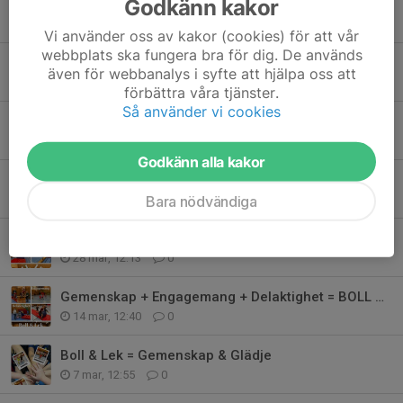
Godkänn kakor
Lördagsträning för Boll och Lek
25 apr, 20:55
0
Vi använder oss av kakor (cookies) för att vår
webbplats ska fungera bra för dig. De används
Lördagsträning för ”Boll och lek”
även för webbanalys i syfte att hjälpa oss att
18 apr, 11:45
0
förbättra våra tjänster.
Så använder vi cookies
Utesäsongen har börjat
15 apr, 20:14
0
Godkänn alla kakor
Inomhusavslutning för Boll & Lek
Bara nödvändiga
11 apr, 12:38
0
PÅSKLOVET BÖRJAR VI MED BOLL OCH LEK
28 mar, 12:13
0
Gemenskap + Engagemang + Delaktighet = BOLL & LEK
14 mar, 12:40
0
Boll & Lek = Gemenskap & Glädje
7 mar, 12:55
0