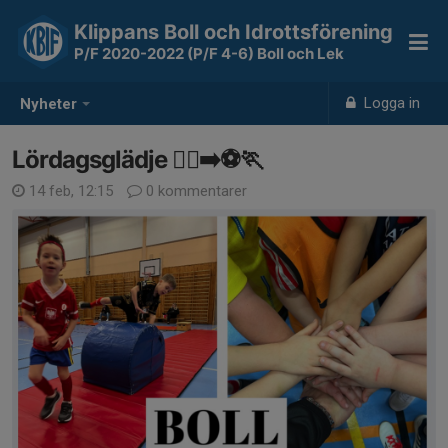
Klippans Boll och Idrottsförening
P/F 2020-2022 (P/F 4-6) Boll och Lek
Logga in
Nyheter
Lördagsglädje 🏃‍♀️‍➡️⚽️🏃
14 feb, 12:15
0 kommentarer