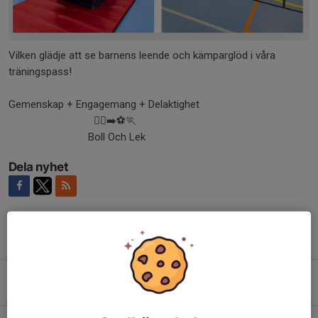
Vilken glädje att se barnens leende och kämparglöd i våra
träningspass!
Gemenskap + Engagemang + Delaktighet
🏃‍♀️‍➡️⚽️🏃
Boll Och Lek
Dela nyhet
Tidigare nyheter
I helgen är det dax för sammandrag
28 apr, 20:23
0