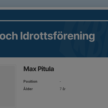
 och Idrottsförening
Max Pitula
Position
-
Ålder
7 år