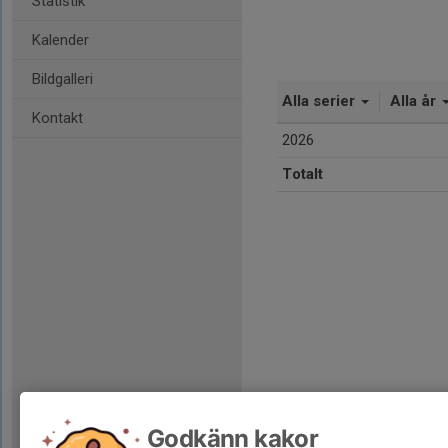
Statistik
Kalender
Bildgalleri
Alla serier
Alla år
Kontakt
2026
Totalt
Godkänn kakor