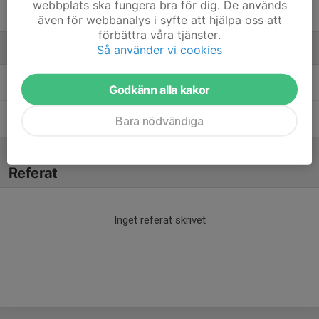
webbplats ska fungera bra för dig. De används
Noah Yusuf
även för webbanalys i syfte att hjälpa oss att
förbättra våra tjänster.
Så använder vi cookies
Ledare
Gursimar Singh
Coach
Godkänn alla kakor
Nasir Yusuf
Tränare
Bara nödvändiga
Referat
Inget referat skrivet