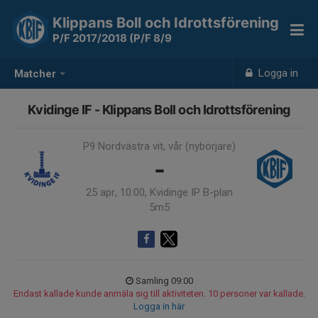
Klippans Boll och Idrottsförening
P/F 2017/2018 (P/F 8/9
Logga in
Matcher
Kvidinge IF - Klippans Boll och Idrottsförening
P9 Nordvästra vit, vår (nybörjare)
-
25 apr, 10:00, Kvidinge IP B-plan
5m5
Samling 09:00
Endast kallade kunde anmäla sig till aktiviteten. 10 personer var kallade.
Logga in här