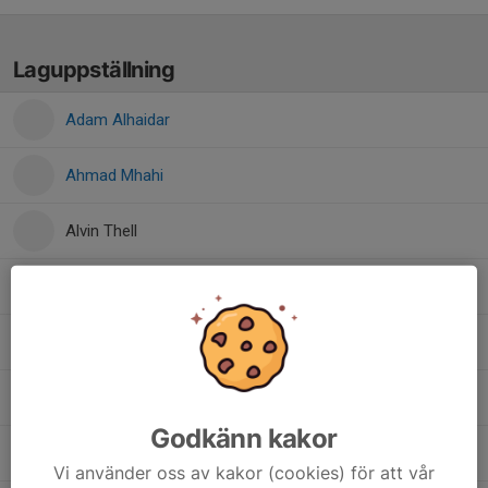
Laguppställning
Adam Alhaidar
Ahmad Mhahi
Alvin Thell
Dawid Wilk
Esey Hsabu
Gustav Ibuje
Godkänn kakor
Henos Kebrom
Vi använder oss av kakor (cookies) för att vår