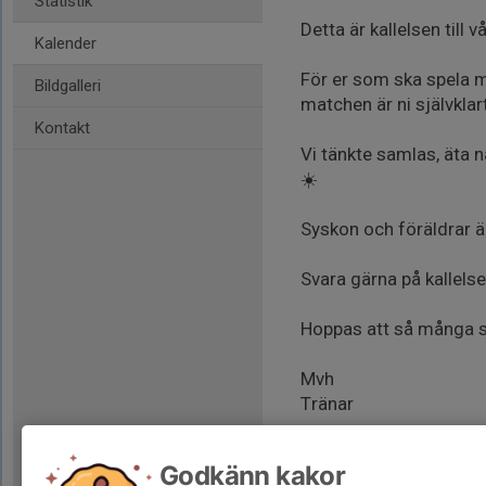
Statistik
Detta är kallelsen till v
Kalender
För er som ska spela m
Bildgalleri
matchen är ni självkl
Kontakt
Vi tänkte samlas, äta 
☀️
Syskon och föräldrar är
Svara gärna på kallelse
Hoppas att så många s
Mvh
Tränar
Godkänn kakor