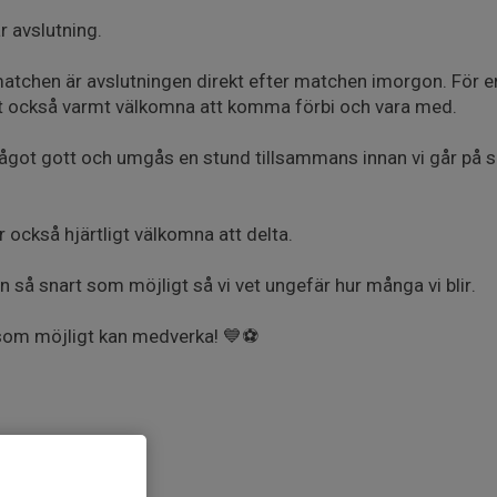
år avslutning.
atchen är avslutningen direkt efter matchen imorgon. För e
art också varmt välkomna att komma förbi och vara med.
något gott och umgås en stund tillsammans innan vi går på
 också hjärtligt välkomna att delta.
n så snart som möjligt så vi vet ungefär hur många vi blir.
om möjligt kan medverka! 💙⚽️