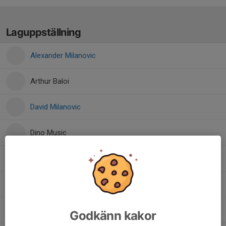
Laguppställning
Alexander Milanovic
Arthur Baloi
David Milanovic
Dino Music
Isak Ney
Jonathan Tenngart
Mohamed Romodan
Godkänn kakor