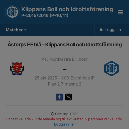
Klippans Boll och Idrottsförening
P-2015/2016 (P-10/11)
Logga in
Matcher
Åstorps FF blå - Klippans Boll och Idrottsförening
P10 Nordvästra B1, höst
-
25 okt 2025, 11:00, Bjärshögs IP
Plan 2 7-manna 2
Samling 10:00
Endast kallade kunde anmäla sig till aktiviteten. 9 personer var kallade.
Logga in här