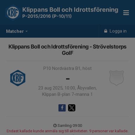
Klippans Boll och Idrottsförening
P-2015/2016 (P-10/11)
Logga in
Matcher
Klippans Boll och Idrottsförening - Strövelstorps
GoIF
P10 Nordvästra B1, höst
-
23 aug 2025, 10:00, Åbyvallen,
Klippan B-plan 7-manna 1
Samling 09:00
Endast kallade kunde anmäla sig till aktiviteten. 9 personer var kallade.