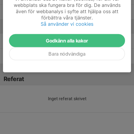
webbplats ska fungera bra för dig. De används
även för webbanalys i syfte att hjälpa oss att
William Nilsson
förbättra våra tjänster.
Så använder vi cookies
Ledare
Godkänn alla kakor
Igor Milanovic
Tränare
Bara nödvändiga
Jesper Nilsson
Tränare
Referat
Inget referat skrivet