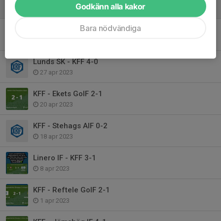
Godkänn alla kakor
11 maj 2023
Bara nödvändiga
KFF - Västra Karup IF 1-1
7 maj 2023
Lunds SK - KFF 4-0
27 apr 2023
KFF - Ekets GoIF 2-1
20 apr 2023
KFF - Stehags AIF 0-2
18 apr 2023
Linero IF - KFF 3-1
8 apr 2023
KFF - Reftele GoIF 2-1
1 apr 2023