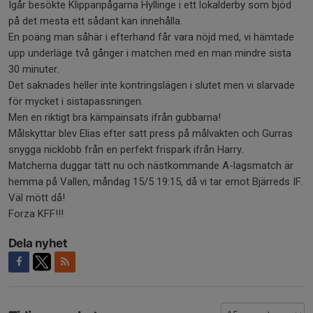
Igår besökte Klippanpågarna Hyllinge i ett lokalderby som bjöd
på det mesta ett sådant kan innehålla.
En poäng man såhär i efterhand får vara nöjd med, vi hämtade
upp underläge två gånger i matchen med en man mindre sista
30 minuter.
Det saknades heller inte kontringslägen i slutet men vi slarvade
för mycket i sistapassningen.
Men en riktigt bra kämpainsats ifrån gubbarna!
Målskyttar blev Elias efter satt press på målvakten och Gurras
snygga nicklobb från en perfekt frispark ifrån Harry.
Matcherna duggar tätt nu och nästkommande A-lagsmatch är
hemma på Vallen, måndag 15/5 19:15, då vi tar emot Bjärreds IF.
Väl mött då!
Forza KFF!!!
Dela nyhet