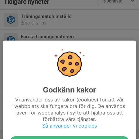
Tidigare nyheter
Träningsmatch inställd
30 jul, 21:00
Första träningsmatchen
20 feb 2025
Träningsmatch mot Skottorp
26 nov 2023
KFF-Lunds Sk
17 aug 2023
Godkänn kakor
Ödåkra IF - KFF 5-2
Vi använder oss av kakor (cookies) för att vår
23 maj 2023
webbplats ska fungera bra för dig. De används
även för webbanalys i syfte att hjälpa oss att
KFF - Bjärreds IF 1-2
förbättra våra tjänster.
16 maj 2023
Så använder vi cookies
Hyllinge GIF - KFF 2-2