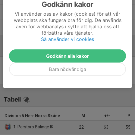
Godkänn kakor
Mikael Christenson
Assisterande Tränare
Vi använder oss av kakor (cookies) för att vår
webbplats ska fungera bra för dig. De används
även för webbanalys i syfte att hjälpa oss att
Tommy Nilsson
Målvaktstränare, Ass Tränare
förbättra våra tjänster.
Så använder vi cookies
Referat
Godkänn alla kakor
Bara nödvändiga
Inget referat skrivet
Tabell
Division 5 Herr Norra Skåne
M
+/-
P
1. Perstorp Bälinge IK
22
63
55