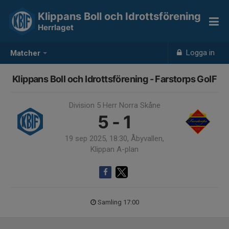
Klippans Boll och Idrottsförening
Herrlaget
Logga in
Matcher
Klippans Boll och Idrottsförening - Farstorps GoIF
Division 5 Herr Norra Skåne
5 - 1
19 sep 2025, 18:30, Åbyvallen,
Klippan A-plan
Samling 17:00