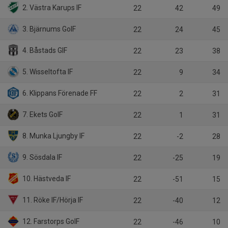
2. Västra Karups IF
22
42
49
3. Bjärnums GoIF
22
24
45
4. Båstads GIF
22
23
38
5. Wisseltofta IF
22
9
34
6. Klippans Förenade FF
22
2
31
7. Ekets GoIF
22
1
31
8. Munka Ljungby IF
22
-2
28
9. Sösdala IF
22
-25
19
10. Hästveda IF
22
-51
15
11. Röke IF/Hörja IF
22
-40
12
12. Farstorps GoIF
22
-46
10