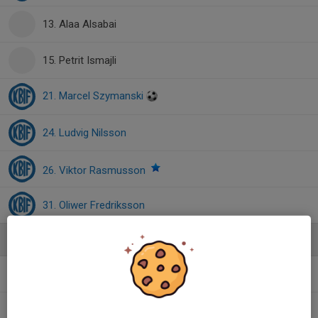
13. Alaa Alsabai
15. Petrit Ismajli
21. Marcel Szymanski
24. Ludvig Nilsson
26. Viktor Rasmusson
31. Oliwer Fredriksson
Ledare
Henrik Park
Assisterande Tränare
Johan Eliasson
Tränare