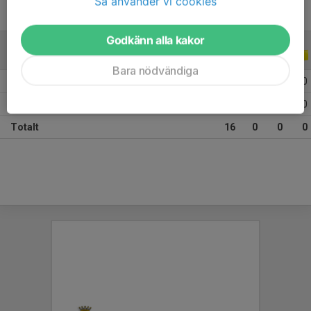
Så använder vi cookies
Godkänn alla kakor
ALLA SERIER
ALLA ÅR
Bara nödvändiga
2026
7
0
0
0
2025
9
0
0
0
Totalt
16
0
0
0