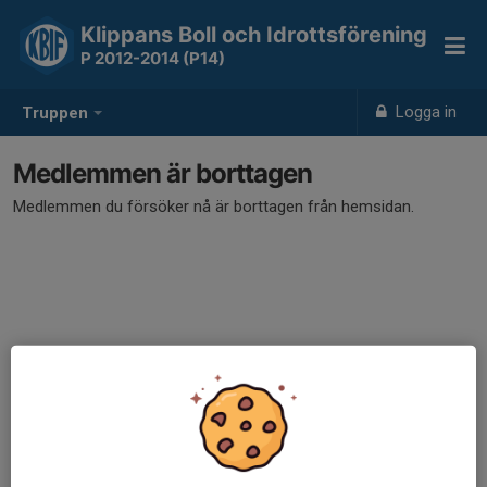
Klippans Boll och Idrottsförening
P 2012-2014 (P14)
Logga in
Truppen
Medlemmen är borttagen
Medlemmen du försöker nå är borttagen från hemsidan.