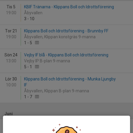
Tis 5
KBIF Tränarna - Klippans Boll och Idrottsförening
19:00
Åbyvallen
3
-
10
Tor 21
Klippans Boll och Idrottsförening - Brunnby FF
19:00
Åbyvallen, Klippan konstgräs 9-manna
1
-
5
Sön 24
Vejby IF blå - Klippans Boll och Idrottsförening
13:00
Vejby IP B-plan 9-manna
5
-
1
Lör 30
Klippans Boll och Idrottsförening - Munka Ljungby
10:00
IF
Åbyvallen, Klippan B-plan 9-manna
1
-
7
Juni
Sön 7
Åstorps FF blå - Klippans Boll och Idrottsförening
10:00
Bjärshögs IP Plan 3 9-manna