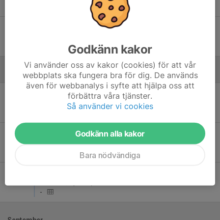
7
-
5
Sön 14
Klippans Boll och Idrottsförening - Ekets GoIF
13:00
Åbyvallen, Klippan B-plan 9-manna
Godkänn kakor
6
-
5
Vi använder oss av kakor (cookies) för att vår
webbplats ska fungera bra för dig. De används
Augusti
även för webbanalys i syfte att hjälpa oss att
Sön 9
Klippans Boll och Idrottsförening - Ödåkra IF
förbättra våra tjänster.
11:00
Åbyvallen, Klippan B-plan 9-manna
Så använder vi cookies
-
Godkänn alla kakor
Lör 22
Klippans Boll och Idrottsförening - FK Bosna
11:00
Åbyvallen, Klippan B-plan 9-manna
-
Bara nödvändiga
Sön 30
Bjuvstorps FF - Klippans Boll och Idrottsförening
13:00
Hedvalla, Bjuv B-plan 9-manna
-