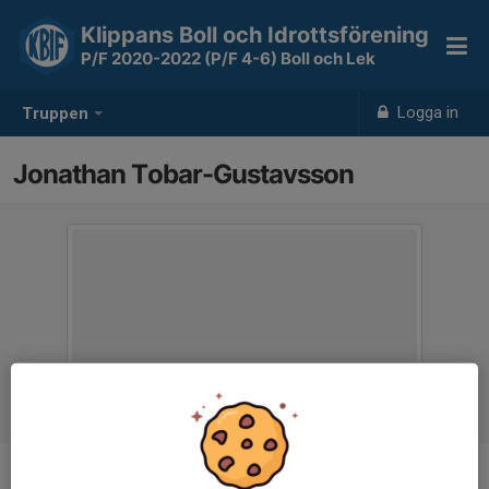
Klippans Boll och Idrottsförening
P/F 2020-2022 (P/F 4-6) Boll och Lek
Logga in
Truppen
Jonathan Tobar-Gustavsson
Position
-