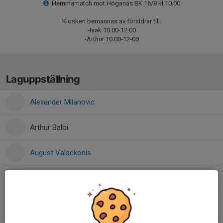
Hemmamatch mot Höganäs BK 16/8 kl 10.00
Kiosken bemannas av föräldrar till:
-Isak 10.00-12.00
-Arthur 10.00-12-00
Laguppställning
Alexander Milanovic
Arthur Baloi
August Valackonis
David Milanovic
Dino Music