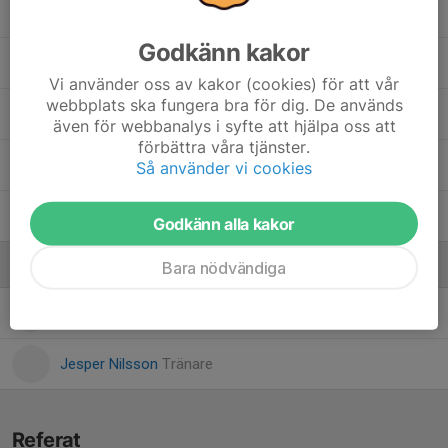
Isak Ney
Godkänn kakor
Jonathan Tenngart
Vi använder oss av kakor (cookies) för att vår
webbplats ska fungera bra för dig. De används
Mattias Ciuraru Rosu
även för webbanalys i syfte att hjälpa oss att
förbättra våra tjänster.
Mohamed Romodan
Så använder vi cookies
William Nilsson
Godkänn alla kakor
Ledare
Bara nödvändiga
Igor Milanovic
Tränare
Jesper Nilsson
Tränare
Referat