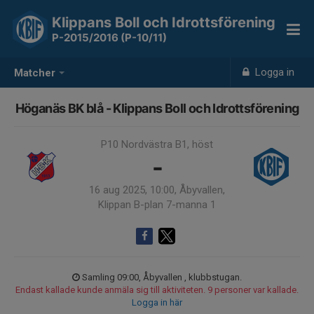
Klippans Boll och Idrottsförening
P-2015/2016 (P-10/11)
Logga in
Matcher
Höganäs BK blå - Klippans Boll och Idrottsförening
P10 Nordvästra B1, höst
-
16 aug 2025, 10:00, Åbyvallen,
Klippan B-plan 7-manna 1
Samling 09:00, Åbyvallen , klubbstugan.
Endast kallade kunde anmäla sig till aktiviteten. 9 personer var kallade.
Logga in här