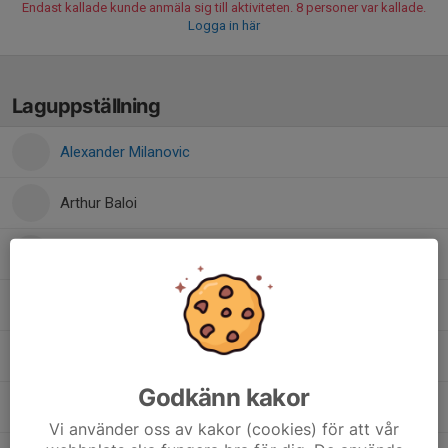
Endast kallade kunde anmäla sig till aktiviteten. 8 personer var kallade.
Logga in här
Laguppställning
Alexander Milanovic
Arthur Baloi
David Milanovic
Dino Music
Jonathan Tenngart
Godkänn kakor
Mohamed Romodan
Vi använder oss av kakor (cookies) för att vår