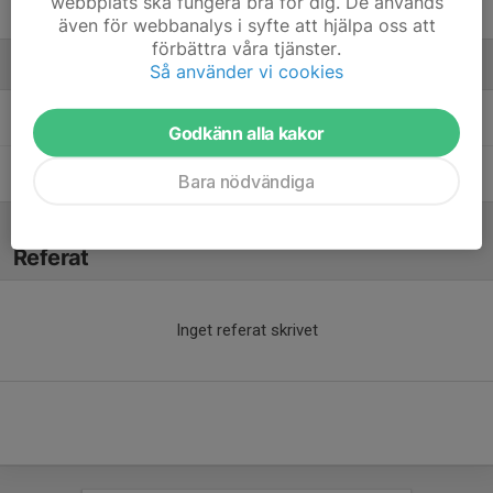
webbplats ska fungera bra för dig. De används
William Nilsson
även för webbanalys i syfte att hjälpa oss att
förbättra våra tjänster.
Ledare
Så använder vi cookies
Igor Milanovic
Tränare
Godkänn alla kakor
Jesper Nilsson
Tränare
Bara nödvändiga
Referat
Inget referat skrivet