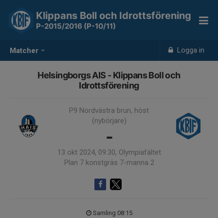
Klippans Boll och Idrottsförening
P-2015/2016 (P-10/11)
Logga in
Matcher
Helsingborgs AIS - Klippans Boll och
Idrottsförening
P9 Nordvästra brun, höst
(nybörjare)
-
13 okt 2024, 09:30, Olympiafältet
Plan 7 konstgräs 7-manna 2
Samling 08:15