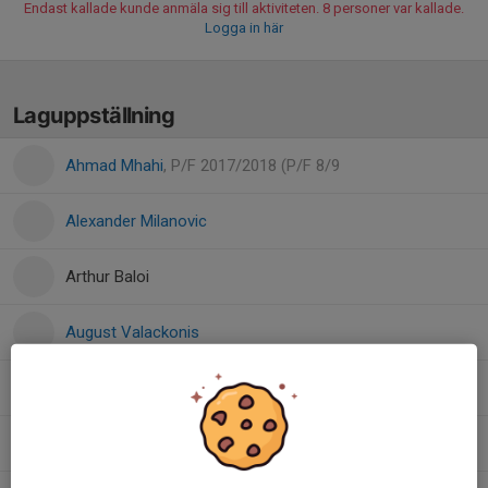
Endast kallade kunde anmäla sig till aktiviteten. 8 personer var kallade.
Logga in här
Laguppställning
Ahmad Mhahi
, P/F 2017/2018 (P/F 8/9
Alexander Milanovic
Arthur Baloi
August Valackonis
David Milanovic
Dino Music