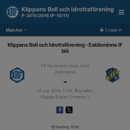
Klippans Boll och Idrottsförening
P-2015/2016 (P-10/11)
Logga in
Matcher
Klippans Boll och Idrottsförening - Eskilsminne IF
blå
P9 Nordvästra brun, höst
(nybörjare)
-
22 sep 2024, 11:00, Åbyvallen,
Klippan B-plan 5-manna 1
Samling 10:00