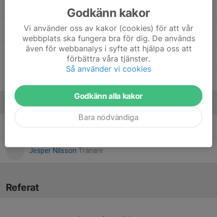
Jonathan Tenngart
Godkänn kakor
Vi använder oss av kakor (cookies) för att vår
Mohamed Romodan
webbplats ska fungera bra för dig. De används
även för webbanalys i syfte att hjälpa oss att
Rayan Serhan
förbättra våra tjänster.
Så använder vi cookies
William Nilsson
Godkänn alla kakor
Ledare
Bara nödvändiga
Igor Milanovic
Tränare
Jesper Nilsson
Tränare
Referat