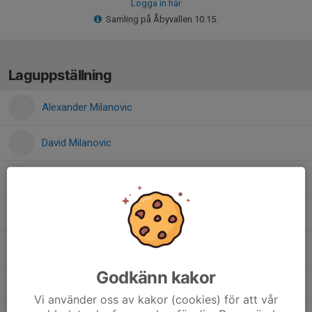
Logga in här
Samling på Åbyvallen 10.15.
Laguppställning
Alexander Milanovic
David Milanovic
Hussein Alhasan
Mattias Ciuraru Rosu
Melwin Nilsson
Godkänn kakor
Mohamed Romodan
Vi använder oss av kakor (cookies) för att vår