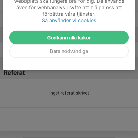
webbplats ska fungera bra för dig. De används
Szymon Dydo
, P/F 2017/2018 (P/F 8/9
även för webbanalys i syfte att hjälpa oss att
förbättra våra tjänster.
William Nilsson
Så använder vi cookies
Ledare
Godkänn alla kakor
Igor Milanovic
Tränare
Bara nödvändiga
Referat
Inget referat skrivet