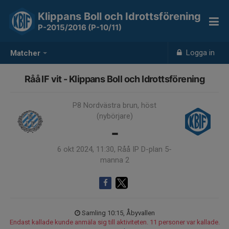
Klippans Boll och Idrottsförening
P-2015/2016 (P-10/11)
Logga in
Matcher
Råå IF vit - Klippans Boll och Idrottsförening
P8 Nordvästra brun, höst
(nybörjare)
-
6 okt 2024, 11:30, Råå IP D-plan 5-
manna 2
Samling 10:15, Åbyvallen
Endast kallade kunde anmäla sig till aktiviteten. 11 personer var kallade.