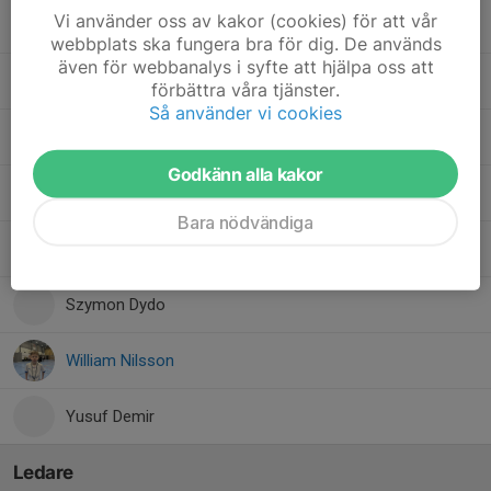
Vi använder oss av kakor (cookies) för att vår
Melwin Nilsson
webbplats ska fungera bra för dig. De används
även för webbanalys i syfte att hjälpa oss att
Mikael Moumne
förbättra våra tjänster.
Så använder vi cookies
Mohamed Romodan
Godkänn alla kakor
Ratmir Zaharovs
Bara nödvändiga
Rayan Serhan
Szymon Dydo
William Nilsson
Yusuf Demir
Ledare