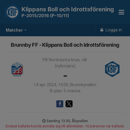
Klippans Boll och Idrottsförening
P-2015/2016 (P-10/11)
Logga in
Matcher
Brunnby FF - Klippans Boll och Idrottsförening
P8 Nordvästra brun, vår
(nybörjare)
-
14 apr 2024, 15:00, Brunnbyvallen
B-plan 5-manna
Samling 13:30, Åbyvallen
Endast kallade kunde anmäla sig till aktiviteten. 10 personer var kallade.