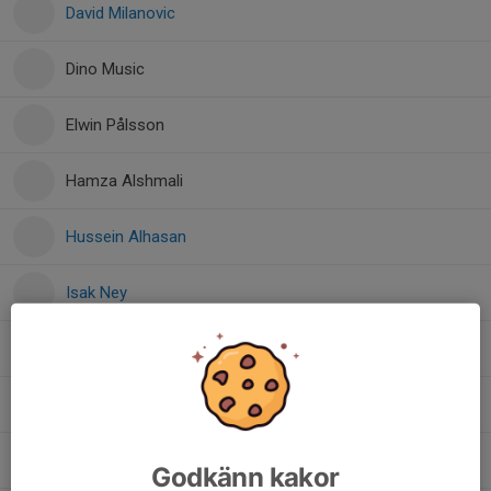
David Milanovic
Dino Music
Elwin Pålsson
Hamza Alshmali
Hussein Alhasan
Isak Ney
Jad Alshmali
Ledian Cuni
Mattias Ciuraru Rosu
Godkänn kakor