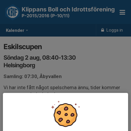
Klippans Boll och Idrottsförening
P-2015/2016 (P-10/11)
Logga in
Kalender
Eskilscupen
Söndag 2 aug, 08:40-13:30
Helsingborg
Samling: 07:30, Åbyvallen
Vi har inte fått något spelschema ännu, tider kommer
senare men boka hela dagen.