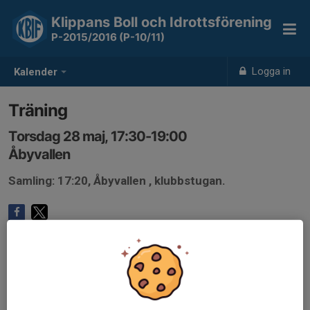
Klippans Boll och Idrottsförening
P-2015/2016 (P-10/11)
Logga in
Kalender
Träning
Torsdag 28 maj, 17:30-19:00
Åbyvallen
Samling: 17:20, Åbyvallen , klubbstugan.