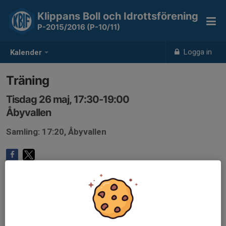
Klippans Boll och Idrottsförening
P-2015/2016 (P-10/11)
Logga in
Kalender
Träning
Tisdag 26 maj, 17:30-19:00
Åbyvallen
Samling: 17:20, Åbyvallen