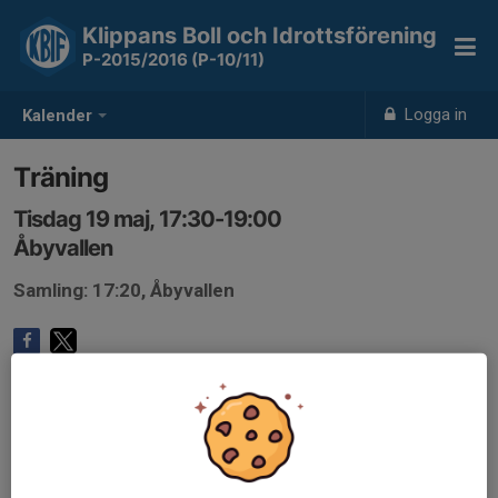
Klippans Boll och Idrottsförening
P-2015/2016 (P-10/11)
Logga in
Kalender
Träning
Tisdag 19 maj, 17:30-19:00
Åbyvallen
Samling: 17:20, Åbyvallen