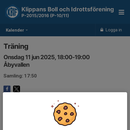
Klippans Boll och Idrottsförening
P-2015/2016 (P-10/11)
Logga in
Kalender
Träning
Onsdag 11 jun 2025, 18:00-19:00
Åbyvallen
Samling: 17:50